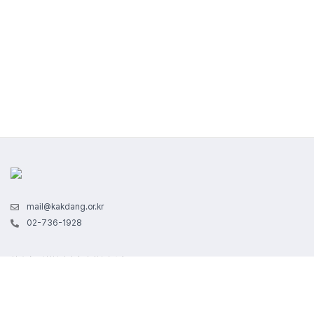
mail@kakdang.or.kr
02-736-1928
회사명 : 사회복지법인 각당복지재단
사업자 번호 : 102-82-05103ㅣ통신판매업신고 : 2020-서울종로-1674
서울특별시 종로구 경희궁1길 29 | 대표자명 : 라제건
본 사이트에서 제공하는 모든 콘텐츠는 저작권법의 보호를 받는 바, 무단 전재, 복제, 배포 등을