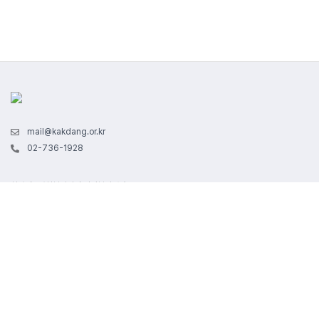
mail@kakdang.or.kr
02-736-1928
회사명 : 사회복지법인 각당복지재단
사업자 번호 : 102-82-05103ㅣ통신판매업신고 : 2020-서울종로-1674
서울특별시 종로구 경희궁1길 29 | 대표자명 : 라제건
본 사이트에서 제공하는 모든 콘텐츠는 저작권법의 보호를 받는 바, 무단 전재, 복제, 배포 등을
금지합니다.
각당복지재단 - 각당에듀 소개
|
개인정보 처리방침
|
이용약관
|
마케팅 정보