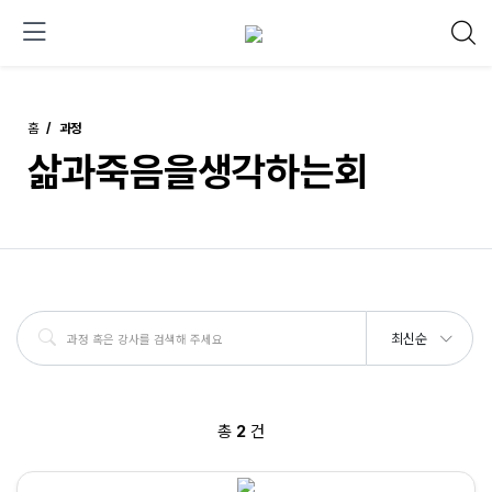
홈
과정
삶과죽음을생각하는회
최신순
총
2
건